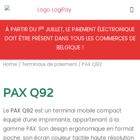
Terminaux de paiement
Professions libérales
ER
À PARTIR DU 1
JUILLET, LE PAIEMENT ÉLECTRONIQUE
DOIT ÊTRE PRÉSENT DANS TOUS LES COMMERCES DE
BELGIQUE !
Home
/
Terminaux de paiement
/ PAX Q92
PAX Q92
Le
PAX Q92
est un terminal mobile compact
équipé d’une imprimante, appartenant à la
gamme PAX. Son design ergonomique en format
poche, son écran couleur tactile haute résolution