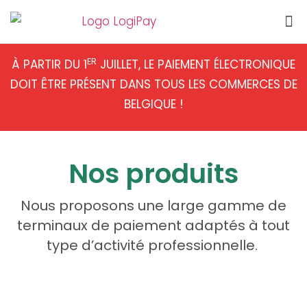
Terminaux de paiement
Professions libérales
ER
À PARTIR DU 1
JUILLET, LE PAIEMENT ÉLECTRONIQUE
DOIT ÊTRE PRÉSENT DANS TOUS LES COMMERCES DE
BELGIQUE !
Nos produits
Nous proposons une large gamme de
terminaux de paiement adaptés à tout
type d’activité professionnelle.